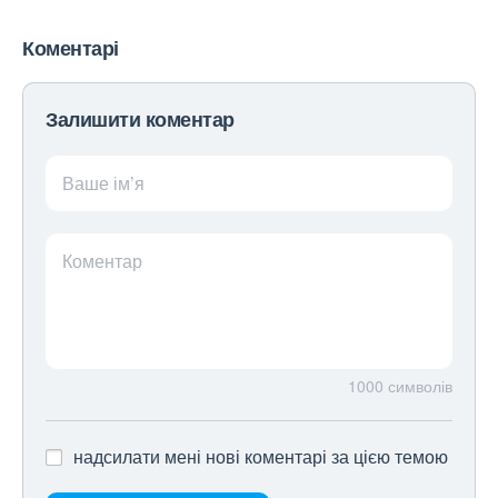
Коментарі
Залишити коментар
Ваше ім’я
Коментар
1000
символів
надсилати мені нові коментарі за цією темою