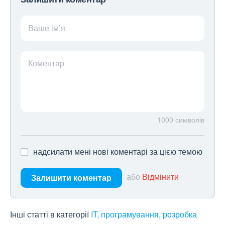
Ваше ім’я
Коментар
1000
символів
надсилати мені нові коментарі за цією темою
або
Відмінити
Залишити коментар
Інші статті в категорії
IT, програмування, розробка