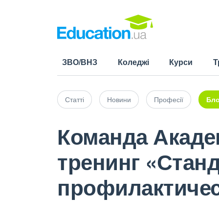
ЗВО/ВНЗ
Коледжі
Курси
Т
Статті
Новини
Професії
Бло
Команда Акаде
тренинг «Стан
профилактичес