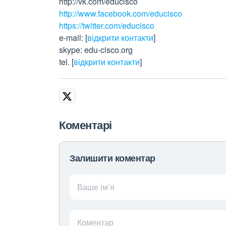
http://vk.com/educisco
http://www.facebook.com/educisco
https://twitter.com/educisco
e-mail:
[
відкрити контакти
]
skype: edu-cisco.org
tel.
[
відкрити контакти
]
Коментарі
Залишити коментар
Ваше ім’я
Коментар