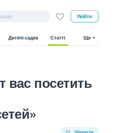
Увійти
Дитячі садки
Статті
Ще
(current)
т вас посетить
сетей»
Зберегти