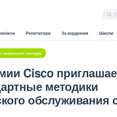
ренінги
Репетитори
За кордоном
Школи
г навчальних закладів
мии Cisco приглашае
дартные методики
кого обслуживания 