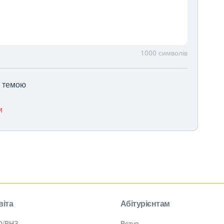
1000
символів
ю темою
и
віта
Абітурієнтам
О/ВНЗ
Вступ