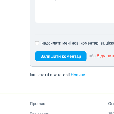
надсилати мені нові коментарі за ціє
або
Відмінит
Залишити коментар
Інші статті в категорії
Новини
Про нас
Ос
Про проєкт
ЗВ