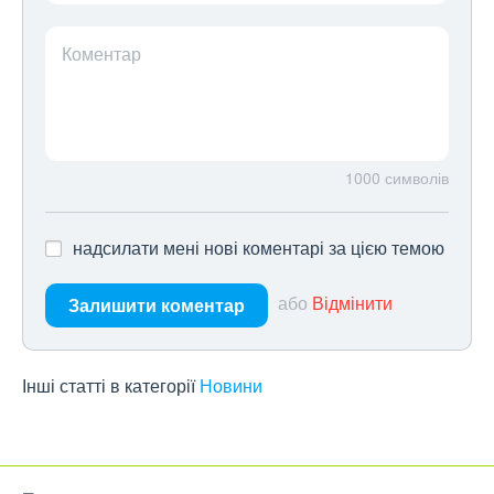
Коментар
1000
символів
надсилати мені нові коментарі за цією темою
або
Відмінити
Залишити коментар
Інші статті в категорії
Новини