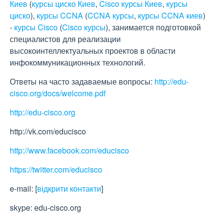
Киев
(
курсы циско Киев
,
Cisco курсы Киев
,
курсы
циско
),
курсы CCNA
(
CCNA курсы
,
курсы CCNA киев
)
-
курсы Cisco
(
Cisco курсы
), занимается подготовкой
специалистов для реализации
высокоинтеллектуальных проектов в области
инфокоммуникационных технологий.
Ответы на часто задаваемые вопросы:
http://edu-
cisco.org/docs/welcome.pdf
http://edu-cisco.org
http://vk.com/educisco
http://www.facebook.com/educisco
https://twitter.com/educisco
e-mail:
[
відкрити контакти
]
skype: edu-cisco.org