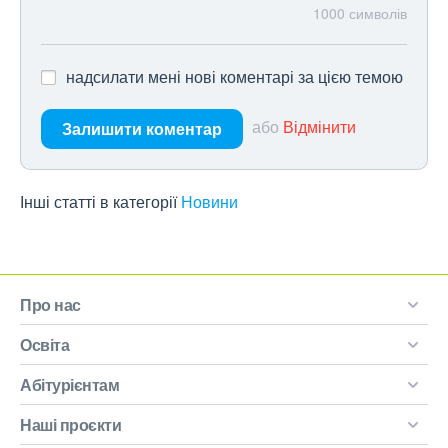
1000
символів
надсилати мені нові коментарі за цією темою
або
Відмінити
Залишити коментар
Інші статті в категорії
Новини
Про нас
Освіта
Абітурієнтам
Наші проєкти