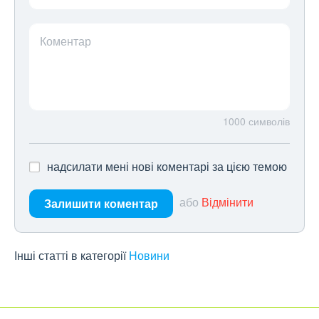
Коментар
1000
символів
надсилати мені нові коментарі за цією темою
або
Відмінити
Залишити коментар
Інші статті в категорії
Новини