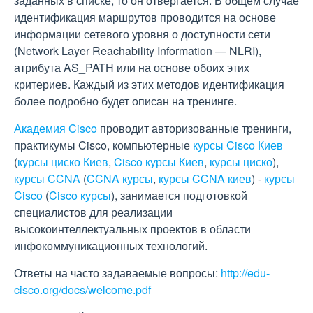
заданных в списке, то он отвергается. В общем случае
идентификация маршрутов проводится на основе
информации сетевого уровня о доступности сети
(Network Layer Reachability Information — NLRI),
атрибута AS_PATH или на основе обоих этих
критериев. Каждый из этих методов идентификация
более подробно будет описан на тренинге.
Академия Cisco
проводит авторизованные тренинги,
практикумы Cisco, компьютерные
курсы Cisco Киев
(
курсы циско Киев
,
Cisco курсы Киев
,
курсы циско
),
курсы CCNA
(
CCNA курсы
,
курсы CCNA киев
) -
курсы
Cisco
(
Cisco курсы
), занимается подготовкой
специалистов для реализации
высокоинтеллектуальных проектов в области
инфокоммуникационных технологий.
Ответы на часто задаваемые вопросы:
http://edu-
cisco.org/docs/welcome.pdf