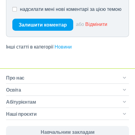
надсилати мені нові коментарі за цією темою
або
Відмінити
Залишити коментар
Інші статті в категорії
Новини
Про нас
Освіта
Абітурієнтам
Наші проєкти
Навчальним закладам