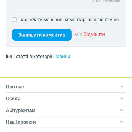
1000
символів
надсилати мені нові коментарі за цією темою
або
Відмінити
Залишити коментар
Інші статті в категорії
Новини
Про нас
Освіта
Абітурієнтам
Наші проєкти