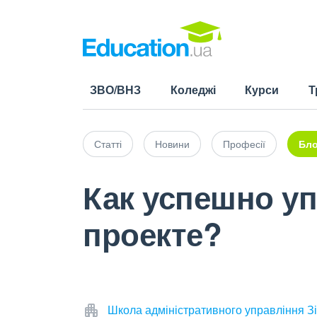
ЗВО/ВНЗ
Коледжі
Курси
Т
Статті
Новини
Професії
Бло
Как успешно у
проекте?
Школа адміністративного управління Зі