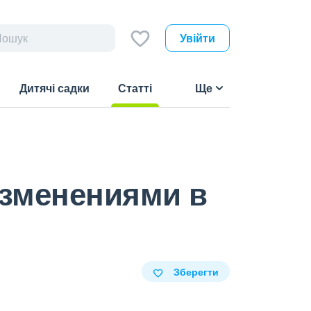
Увійти
Дитячі садки
Статті
Ще
(current)
изменениями в
Зберегти