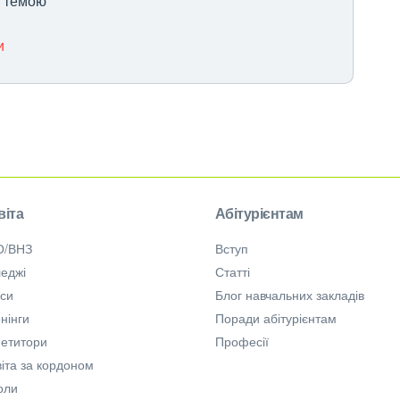
ю темою
и
віта
Абітурієнтам
О/ВНЗ
Вступ
еджі
Статті
рси
Блог навчальних закладів
нінги
Поради абітурієнтам
петитори
Професії
іта за кордоном
оли