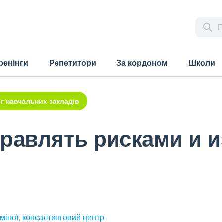
ренінги
Репетитори
За кордоном
Школи
г навчальних закладів
правлять рисками и 
міної, консалтинговий центр