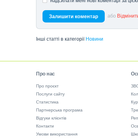
надсилати мені нові коментарі за ціє
або
Відмінит
Залишити коментар
Інші статті в категорії
Новини
Про нас
Ос
Про проєкт
ЗВ
Послуги сайту
Кол
Статистика
Ку
Партнерська програма
Тре
Відгуки клієнтів
Ре
Контакти
Осв
Умови використання
Шк