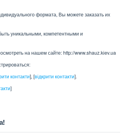
ндивидуального формата, Вы можете заказать их
быть уникальными, компетентными и
мотреть на нашем сайте: http://www.shauz.kіev.ua
стрироваться:
рити контакти
]
,
[
відкрити контакти
]
.
такти
]
а!