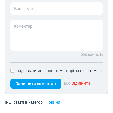
Ваше ім’я
Коментар
1000
символів
надсилати мені нові коментарі за цією темою
або
Відмінити
Залишити коментар
Інші статті в категорії
Новини