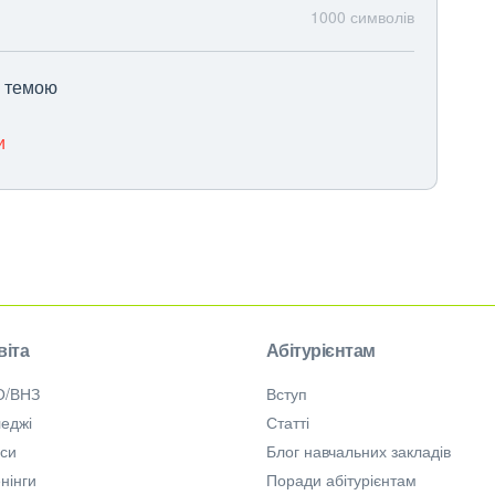
1000
символів
ю темою
и
віта
Абітурієнтам
О/ВНЗ
Вступ
еджі
Статті
рси
Блог навчальних закладів
нінги
Поради абітурієнтам