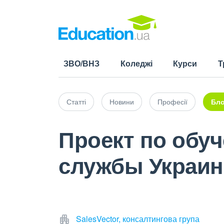
ЗВО/ВНЗ
Коледжі
Курси
Т
Статті
Новини
Професії
Бло
Проект по обу
службы Украи
SalesVector, консалтингова група