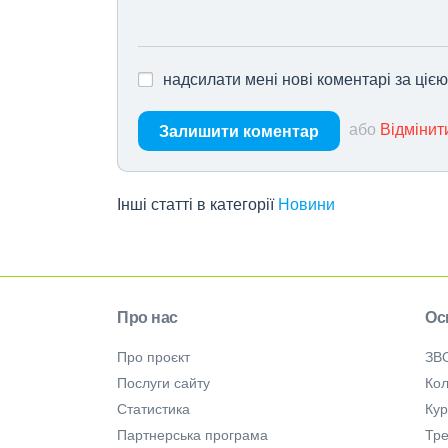
надсилати мені нові коментарі за ціє
або
Відмінит
Залишити коментар
Інші статті в категорії
Новини
Про нас
Ос
Про проєкт
ЗВ
Послуги сайту
Кол
Статистика
Ку
Партнерська програма
Тре