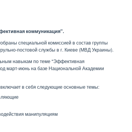
ффективная коммуникация".
тобраны специальной комиссией в состав группы
рульно-постовой службы в г. Киеве (МВД Украины).
альным навыкам по теме "Эффективная
иод март-июнь на базе Национальной Академии
включает в себя следующие основные темы:
авляющие
водействия манипуляциям