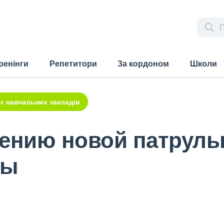
ренінги
Репетитори
За кордоном
Школи
г навчальних закладів
чению новой патруль
ны