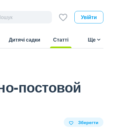
Увійти
Дитячі садки
Статті
Ще
(current)
но-постовой
Зберегти