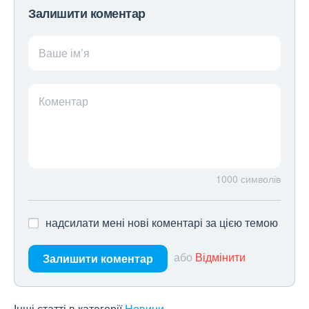
Залишити коментар
Ваше ім’я
Коментар
1000
символів
надсилати мені нові коментарі за цією темою
або
Відмінити
Залишити коментар
Інші статті в категорії
Новини