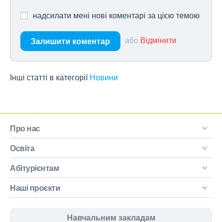
надсилати мені нові коментарі за цією темою
або
Відмінити
Залишити коментар
Інші статті в категорії
Новини
Про нас
Освіта
Абітурієнтам
Наші проєкти
Навчальним закладам