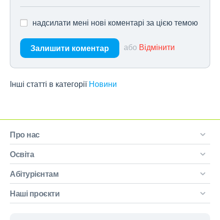
надсилати мені нові коментарі за цією темою
або
Відмінити
Залишити коментар
Інші статті в категорії
Новини
Про нас
Освіта
Абітурієнтам
Наші проєкти