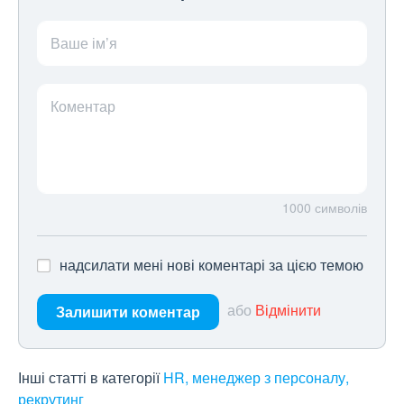
Ваше ім’я
Коментар
1000
символів
надсилати мені нові коментарі за цією темою
або
Відмінити
Залишити коментар
Інші статті в категорії
HR, менеджер з персоналу,
рекрутинг