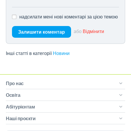
надсилати мені нові коментарі за цією темою
або
Відмінити
Залишити коментар
Інші статті в категорії
Новини
Про нас
Освіта
Абітурієнтам
Наші проєкти