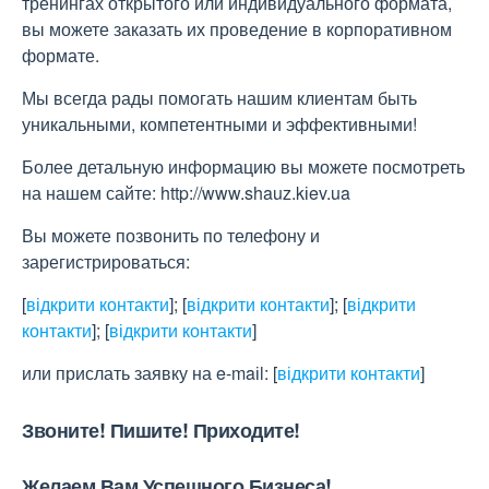
тренингах открытого или индивидуального формата,
вы можете заказать их проведение в корпоративном
формате.
Мы всегда рады помогать нашим клиентам быть
уникальными, компетентными и эффективными!
Более детальную информацию вы можете посмотреть
на нашем сайте: http://www.shauz.kіev.ua
Вы можете позвонить по телефону и
зарегистрироваться:
[
відкрити контакти
]
;
[
відкрити контакти
]
;
[
відкрити
контакти
]
;
[
відкрити контакти
]
или прислать заявку на e-maіl:
[
відкрити контакти
]
Звоните! Пишите! Приходите!
Желаем Вам Успешного Бизнеса!