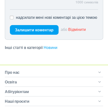
1000
символів
надсилати мені нові коментарі за цією темою
або
Відмінити
Залишити коментар
Інші статті в категорії
Новини
Про нас
Освіта
Абітурієнтам
Наші проєкти