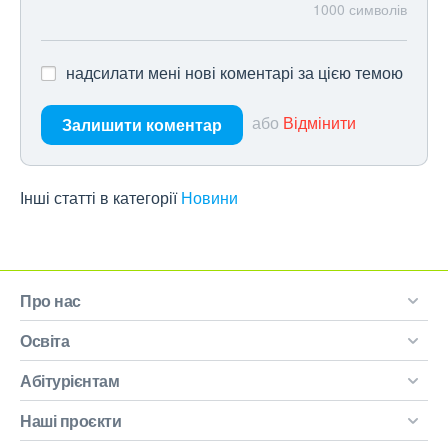
1000
символів
надсилати мені нові коментарі за цією темою
або
Відмінити
Залишити коментар
Інші статті в категорії
Новини
Про нас
Освіта
Абітурієнтам
Наші проєкти