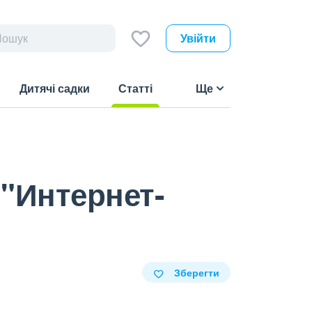
Увійти
Дитячі садки
Статті
Ще
(current)
 "Интернет-
Зберегти