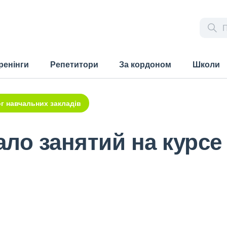
ренінги
Репетитори
За кордоном
Школи
г навчальних закладів
ало занятий на курсе