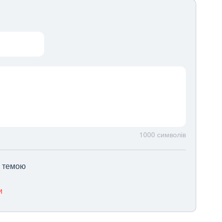
1000
символів
ю темою
и