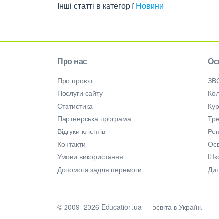
Інші статті в категорії
Новини
Про нас
Ос
Про проєкт
ЗВ
Послуги сайту
Кол
Статистика
Ку
Партнерська програма
Тре
Відгуки клієнтів
Ре
Контакти
Осв
Умови використання
Шк
Допомога задля перемоги
Дит
© 2009–2026 Education.ua — освіта в Україні.