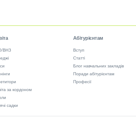
віта
Абітурієнтам
О/ВНЗ
Вступ
еджі
Статті
рси
Блог навчальних закладів
нінги
Поради абітурієнтам
петитори
Професії
іта за кордоном
оли
ячі садки