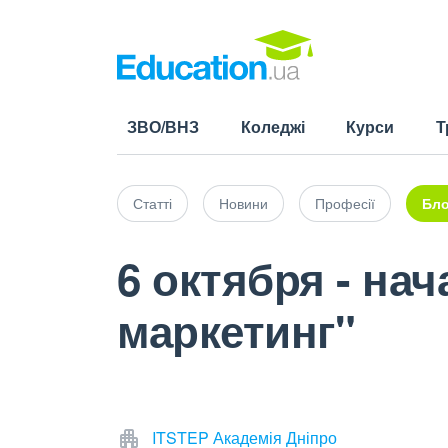
ЗВО/ВНЗ
Коледжі
Курси
Т
Статті
Новини
Професії
Бло
6 октября - нач
маркетинг"
ITSTEP Академія Дніпро