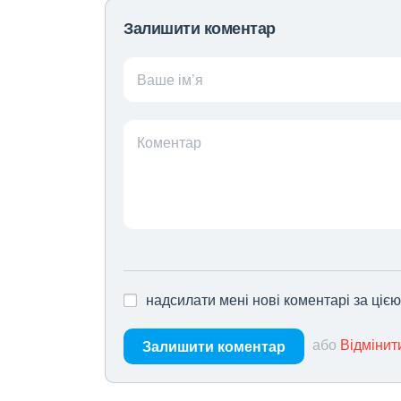
Залишити коментар
Ваше ім’я
Коментар
надсилати мені нові коментарі за ціє
або
Відмінит
Залишити коментар