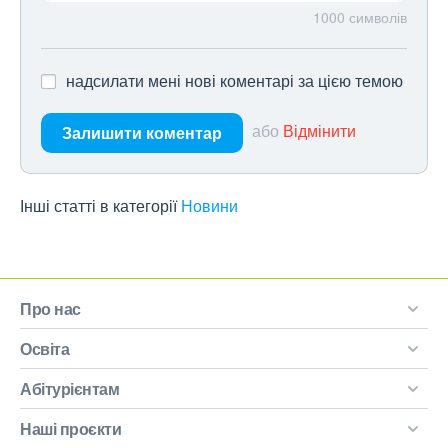
1000
символів
надсилати мені нові коментарі за цією темою
або
Відмінити
Залишити коментар
Інші статті в категорії
Новини
Про нас
Освіта
Абітурієнтам
Наші проєкти