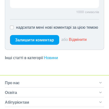
1000
символів
надсилати мені нові коментарі за цією темою
або
Відмінити
Залишити коментар
Інші статті в категорії
Новини
Про нас
Освіта
Абітурієнтам