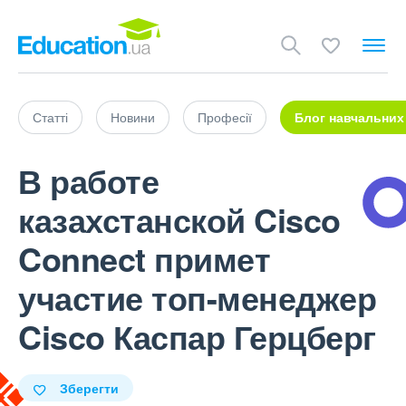
Статті
Новини
Професії
Блог навчальних
В работе
казахстанской Cisco
Connect примет
участие топ-менеджер
Cisco Каспар Герцберг
Зберегти