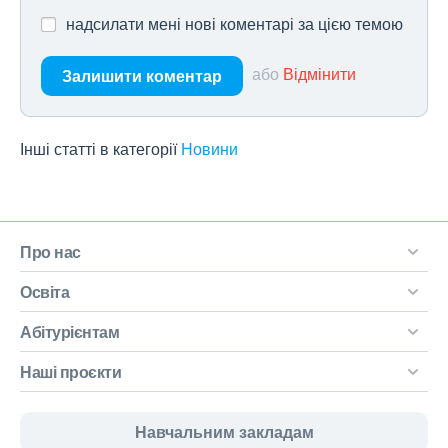
надсилати мені нові коментарі за цією темою
або
Відмінити
Залишити коментар
Інші статті в категорії
Новини
Про нас
Освіта
Абітурієнтам
Наші проєкти
Навчальним закладам