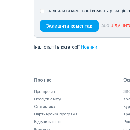
надсилати мені нові коментарі за ціє
або
Відмінит
Залишити коментар
Інші статті в категорії
Новини
Про нас
Ос
Про проєкт
ЗВ
Послуги сайту
Кол
Статистика
Ку
Партнерська програма
Тре
Відгуки клієнтів
Ре
Контакти
Осв