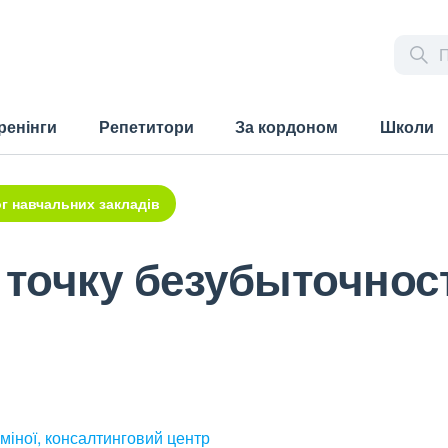
ренінги
Репетитори
За кордоном
Школи
г навчальних закладів
 точку безубыточност
міної, консалтинговий центр