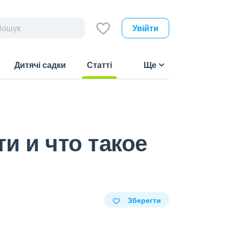
Увійти
Дитячі садки
Статті
Ще
(current)
и и что такое
Зберегти