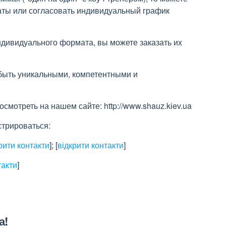
аты или согласовать индивидуальный график
ндивидуального формата, вы можете заказать их
быть уникальными, компетентными и
мотреть на нашем сайте: http://www.shauz.kіev.ua
стрироваться:
рити контакти
]
;
[
відкрити контакти
]
такти
]
а!