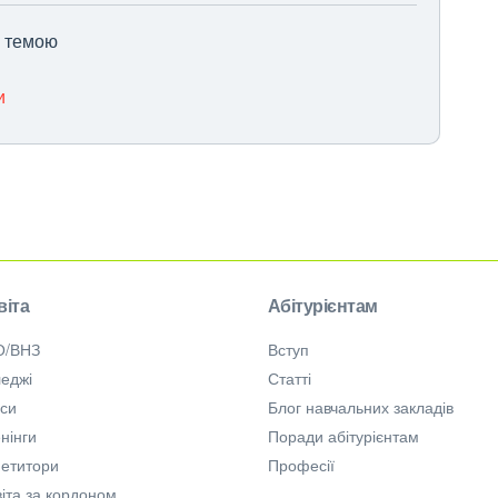
ю темою
и
віта
Абітурієнтам
О/ВНЗ
Вступ
еджі
Статті
рси
Блог навчальних закладів
нінги
Поради абітурієнтам
петитори
Професії
іта за кордоном