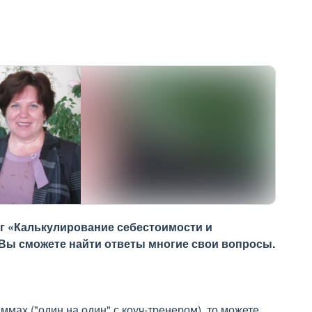
нг «Калькулирование себестоимости и
 Вы сможете найти ответы многие свои вопросы.
ммах ("один на один" с коуч-тренером), то можете