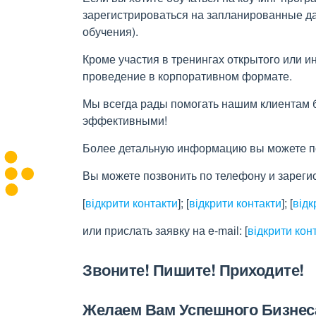
зарегистрироваться на запланированные д
обучения).
Кроме участия в тренингах открытого или и
проведение в корпоративном формате.
Мы всегда рады помогать нашим клиентам 
эффективными!
Более детальную информацию вы можете пос
Вы можете позвонить по телефону и зареги
[
відкрити контакти
]
;
[
відкрити контакти
]
;
[
відк
или прислать заявку на e-maіl:
[
відкрити кон
Звоните! Пишите! Приходите!
Желаем Вам Успешного Бизнес