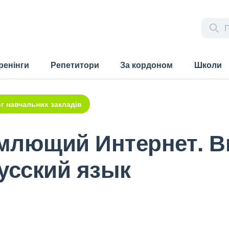
ренінги
Репетитори
За кордоном
Школи
г навчальних закладів
млющий Интернет. В
усский язык