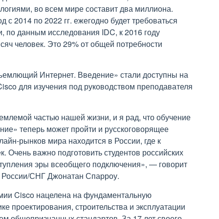
гиями, во всем мире составит два миллиона.
 с 2014 по 2022 гг. ежегодно будет требоваться
, по данным исследования IDC, к 2016 году
сяч человек. Это 29% от общей потребности
ъемлющий Интернет. Введение» стали доступны на
isco для изучения под руководством преподавателя
млемой частью нашей жизни, и я рад, что обучение
ние» теперь может пройти и русскоговорящее
айн-рынков мира находится в России, где к
к. Очень важно подготовить студентов российских
ступления эры всеобщего подключения», — говорит
в России/СНГ Джонатан Спарроу.
мии Cisco нацелена на фундаментальную
ике проектирования, строительства и эксплуатации
ем общепризнанных стандартов. За 17 лет своего