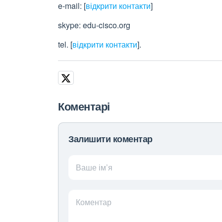
e-mail:
[
відкрити контакти
]
skype: edu-cisco.org
tel.
[
відкрити контакти
]
.
Коментарі
Залишити коментар
Ваше ім’я
Коментар