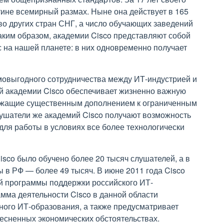
ине всемирный размах. Ныне она действует в 165
во других стран СНГ, а число обучающих заведений
 Таким образом, академии Cisco представляют собой
 на нашей планете: в них одновременно получает
мовыгодного сотрудничества между ИТ-индустрией и
 академии Cisco обеспечивает жизненно важную
лужащие существенным дополнением к ограниченным
ушатели же академий Cisco получают возможность
для работы в условиях все более технологически
isco было обучено более 20 тысяч слушателей, а в
 в РФ — более 49 тысяч. В июне 2011 года Cisco
й программы поддержки российского ИТ-
мма деятельности Cisco в данной области
ного ИТ-образования, а также предусматривает
тесненных экономических обстоятельствах.