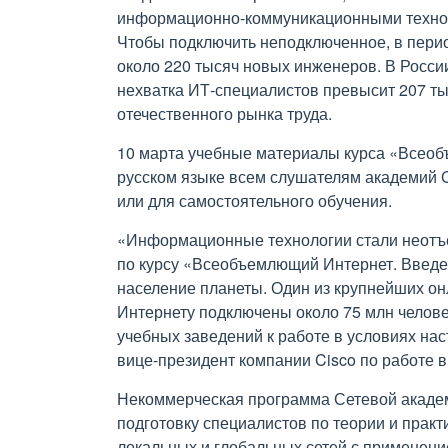
информационно-коммуникационными техноло
Чтобы подключить неподключенное, в период
около 220 тысяч новых инженеров. В России
нехватка ИТ-специалистов превысит 207 ты
отечественного рынка труда.
10 марта учебные материалы курса «Всеоб
русском языке всем слушателям академий C
или для самостоятельного обучения.
«Информационные технологии стали неотъе
по курсу «Всеобъемлющий Интернет. Введе
население планеты. Один из крупнейших онл
Интернету подключены около 75 млн челове
учебных заведений к работе в условиях на
вице-президент компании Cisco по работе 
Некоммерческая программа Сетевой акаде
подготовку специалистов по теории и практ
локальных и глобальных сетей с применени