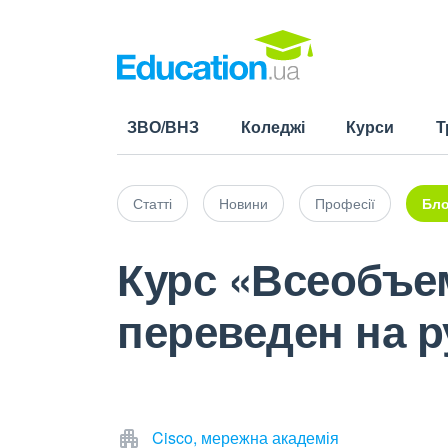
ЗВО/ВНЗ
Коледжі
Курси
Т
Статті
Новини
Професії
Бло
Курс «Всеобъе
переведен на р
Cisco, мережна академія