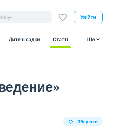
Увійти
Дитячі садки
Статті
Ще
(current)
ведение»
Зберегти