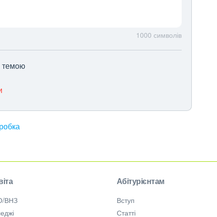
1000
символів
ю темою
и
зробка
віта
Абітурієнтам
О/ВНЗ
Вступ
еджі
Статті