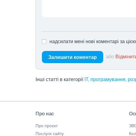
надсилати мені нові коментарі за ціє
або
Відмінит
Залишити коментар
Інші статті в категорії
IT, програмування, ро
Про нас
Ос
Про проєкт
ЗВ
Послуги сайту
Кол