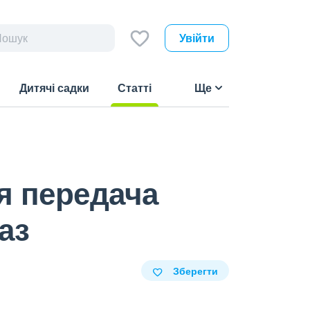
Увійти
Дитячі садки
Статті
Ще
(current)
я передача
аз
Зберегти