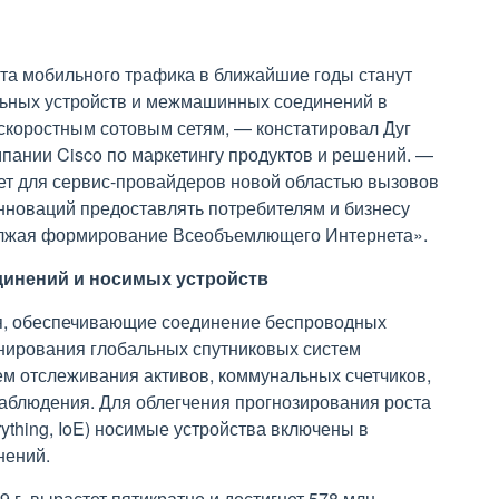
а мобильного трафика в ближайшие годы станут
льных устройств и межмашинных соединений в
скоростным сотовым сетям, — констатировал Дуг
мпании Cisco по маркетингу продуктов и решений. —
ет для сервис-провайдеров новой областью вызовов
инноваций предоставлять потребителям и бизнесу
олжая формирование Всеобъемлющего Интернета».
инений и носимых устройств
, обеспечивающие соединение беспроводных
онирования глобальных спутниковых систем
ем отслеживания активов, коммунальных счетчиков,
аблюдения. Для облегчения прогнозирования роста
ything, IoE) носимые устройства включены в
нений.
 г. вырастет пятикратно и достигнет 578 млн