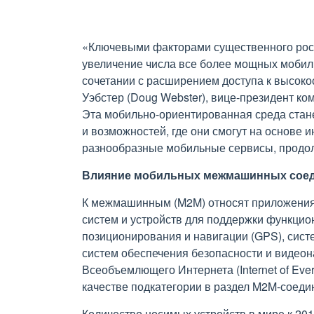
«Ключевыми факторами существенного рост
увеличение числа все более мощных моби
сочетании с расширением доступа к высоко
Уэбстер (Doug Webster), вице-президент ко
Эта мобильно-ориентированная среда стан
и возможностей, где они смогут на основе 
разнообразные мобильные сервисы, прод
Влияние мобильных межмашинных соед
К межмашинным (M2M) относят приложения
систем и устройств для поддержки функци
позиционирования и навигации (GPS), сист
систем обеспечения безопасности и видеон
Всеобъемлющего Интернета (Internet of Ever
качестве подкатегории в раздел M2M-соеди
Количество носимых устройств в мире к 2019