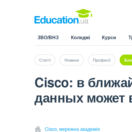
ЗВО/ВНЗ
Коледжі
Курси
Т
Статті
Новини
Професії
Бло
Cisco: в ближа
данных может в
Cisco, мережна академія