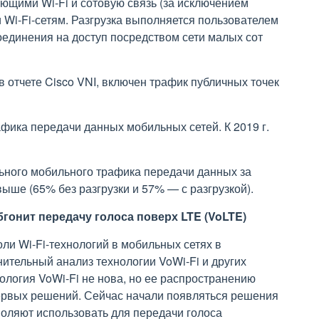
щими Wi-Fi и сотовую связь (за исключением
и Wi-Fi-сетям. Разгрузка выполняется пользователем
оединения на доступ посредством сети малых сот
в отчете Cisco VNI, включен трафик публичных точек
афика передачи данных мобильных сетей. К 2019 г.
льного мобильного трафика передачи данных за
ыше (65% без разгрузки и 57% — с разгрузкой).
обгонит передачу голоса поверх LTE (VoLTE)
оли Wi-Fi-технологий в мобильных сетях в
ительный анализ технологии VoWi-Fi и других
ология VoWi-Fi не нова, но ее распространению
ервых решений. Сейчас начали появляться решения
воляют использовать для передачи голоса