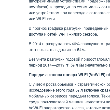
двухрежимными устройствами, поддерживаю
ноутбуков), и проходит по сетям малых сот 
или устройством при переходе с сотового с
или Wi-Fi-сети.
В прогноз трафика разгрузки, приведенный 
доступа и сетей Wi-Fi жилого сектора.
В 2014 г. разгружалось 46% совокупного тр
этот показатель достигнет 54%.
Без учета разгрузки годовой прирост глоба
период 2014—2019 гг. был бы значительно в
Передача голоса поверх Wi-Fi (VoWi-Fi) 
С учетом роста объемов и стратегической р
исследование этого года был включен сравн
мобильных сервисов передачи голоса. Техн
среди пользователей мешали недостатки п
VoWi-Fi операторского класса, которые поз