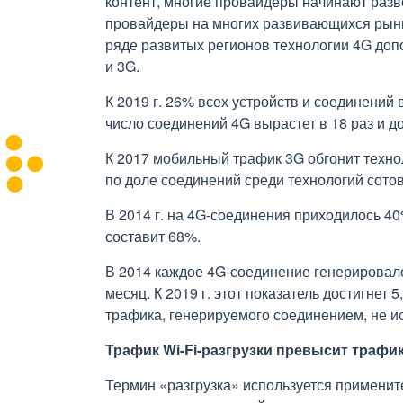
контент, многие провайдеры начинают разв
провайдеры на многих развивающихся рынк
ряде развитых регионов технологии 4G до
и 3G.
К 2019 г. 26% всех устройств и соединений
число соединений 4G вырастет в 18 раз и до
К 2017 мобильный трафик 3G обгонит техно
по доле соединений среди технологий сотов
В 2014 г. на 4G-соединения приходилось 40
составит 68%.
В 2014 каждое 4G-соединение генерировало
месяц. К 2019 г. этот показатель достигнет 
трафика, генерируемого соединением, не и
Трафик Wi-Fi-разгрузки превысит трафи
Термин «разгрузка» используется применит