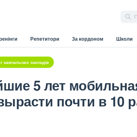
ренінги
Репетитори
За кордоном
Школи
г навчальних закладів
йшие 5 лет мобильна
ырасти почти в 10 р