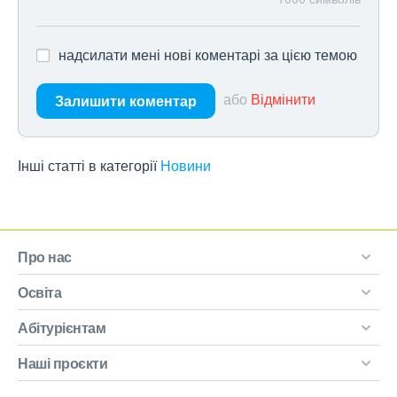
надсилати мені нові коментарі за цією темою
або
Відмінити
Залишити коментар
Інші статті в категорії
Новини
Про нас
Освіта
Абітурієнтам
Наші проєкти