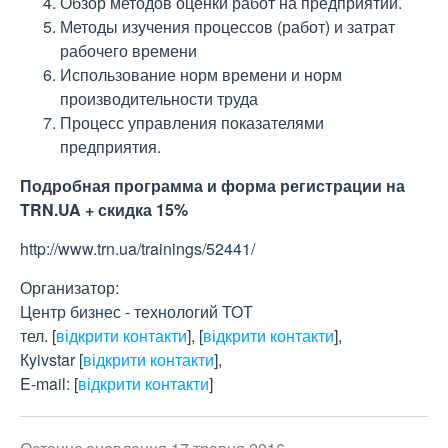
Обзор методов оценки работ на предприятии.
Методы изучения процессов (работ) и затрат
рабочего времени
Использование норм времени и норм
производительности труда
Процесс управления показателями
предприятия.
Подробная программа и форма регистрации на
TRN.UA + скидка 15%
http://www.trn.ua/trainings/52441/
Организатор:
Центр бизнес - технологий ТОТ
тел.
[
відкрити контакти
]
,
[
відкрити контакти
]
,
Кyivstar
[
відкрити контакти
]
,
E-mail:
[
відкрити контакти
]