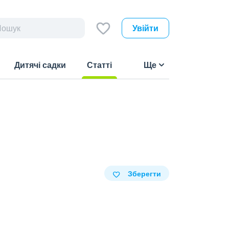
Увійти
Дитячі садки
Статті
Ще
(current)
Зберегти