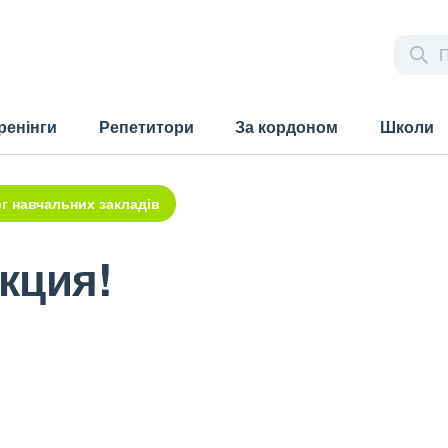
ренінги
Репетитори
За кордоном
Школи
г навчальних закладів
кция!