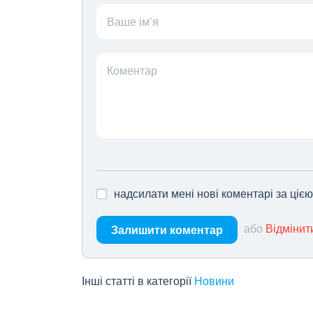
Ваше ім’я
Коментар
надсилати мені нові коментарі за ціє
або
Відмінит
Залишити коментар
Інші статті в категорії
Новини