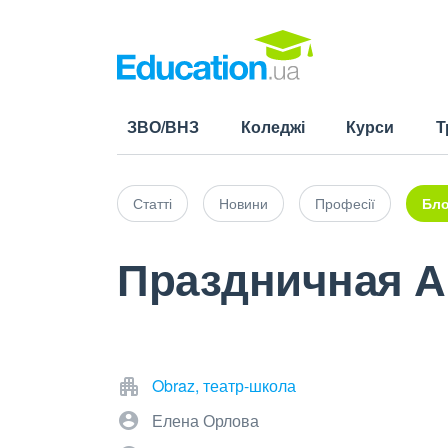
ЗВО/ВНЗ
Коледжі
Курси
Т
Статті
Новини
Професії
Бло
Праздничная А
Obraz, театр-школа
Елена Орлова