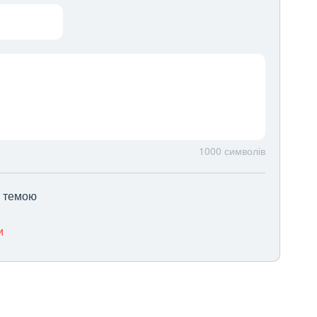
1000
символів
ю темою
и