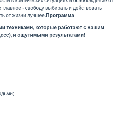
сти в критических ситуациях и освобождение от
е главное - свободу выбирать и действовать
ть от жизни лучшее.
Программа
ыми техниками, которые работают с нашим
цесс), и ощутимыми результатами!
юдьми;