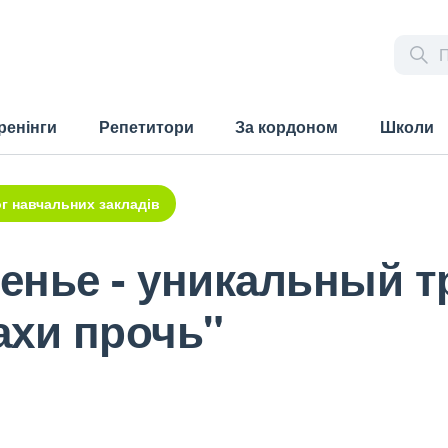
ренінги
Репетитори
За кордоном
Школи
г навчальних закладів
сенье - уникальный 
ахи прочь"