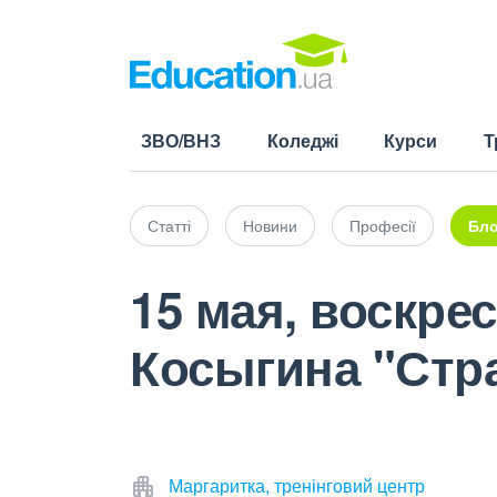
ЗВО/ВНЗ
Коледжі
Курси
Т
Статті
Новини
Професії
Бло
15 мая, воскре
Косыгина "Стр
Маргаритка, тренінговий центр