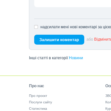
надсилати мені нові коментарі за ціє
або
Відмінит
Залишити коментар
Інші статті в категорії
Новини
Про нас
Ос
Про проєкт
ЗВ
Послуги сайту
Кол
Статистика
Ку