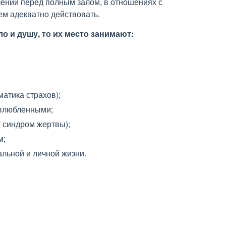
лении перед полным залом, в отношениях с
м адекватно действовать.
о и душу, то их место занимают:
матика страхов);
 влюбленными;
т синдром жертвы);
м;
льной и личной жизни.