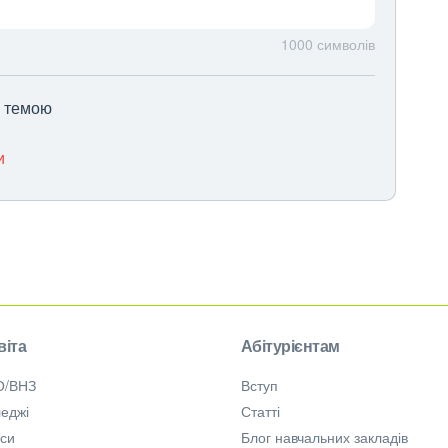
1000
символів
ю темою
и
віта
Абітурієнтам
О/ВНЗ
Вступ
еджі
Статті
рси
Блог навчальних закладів