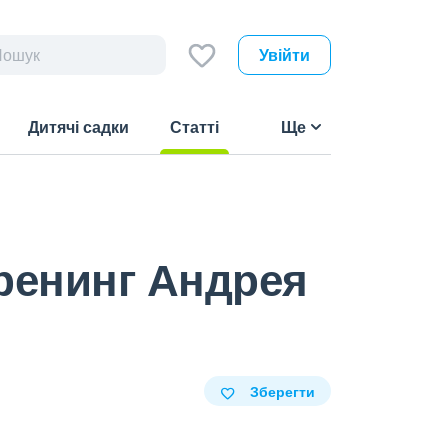
Увійти
Дитячі садки
Статті
Ще
(current)
тренинг Андрея
Зберегти