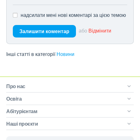
надсилати мені нові коментарі за цією темою
або
Відмінити
Залишити коментар
Інші статті в категорії
Новини
Про нас
Освіта
Абітурієнтам
Наші проєкти