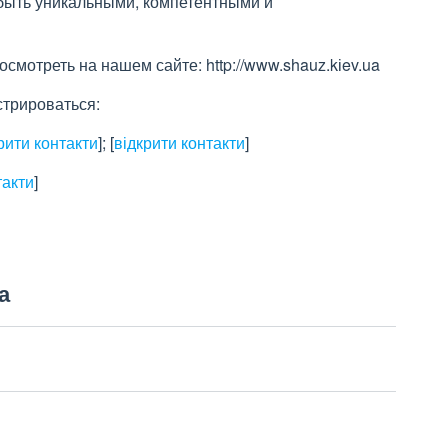
быть уникальными, компетентными и
мотреть на нашем сайте: http://www.shauz.kіev.ua
стрироваться:
рити контакти
]
;
[
відкрити контакти
]
такти
]
а