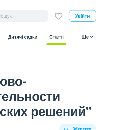
Увійти
Дитячі садки
Статті
Ще
(current)
ово-
тельности
ских решений"
Зберегти