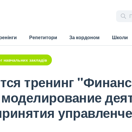
ренінги
Репетитори
За кордоном
Школи
г навчальних закладів
тся тренинг "Финанс
 моделирование дея
принятия управленче