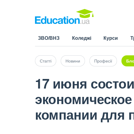
ЗВО/ВНЗ
Коледжі
Курси
Т
Статті
Новини
Професії
Бло
17 июня состои
экономическое
компании для 