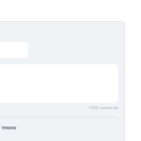
1000
символів
ю темою