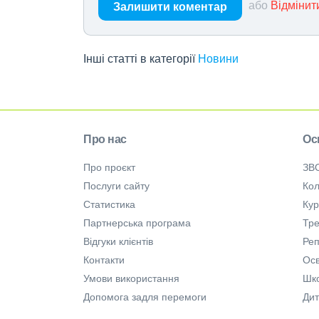
або
Відмінит
Залишити коментар
Інші статті в категорії
Новини
Про нас
Ос
Про проєкт
ЗВ
Послуги сайту
Кол
Статистика
Ку
Партнерська програма
Тре
Відгуки клієнтів
Ре
Контакти
Осв
Умови використання
Шк
Допомога задля перемоги
Дит