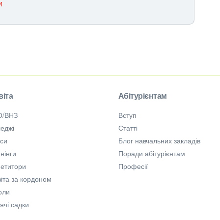
и
віта
Абітурієнтам
О/ВНЗ
Вступ
еджі
Статті
рси
Блог навчальних закладів
нінги
Поради абітурієнтам
петитори
Професії
іта за кордоном
оли
ячі садки