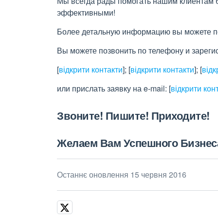
Мы всегда рады помогать нашим клиентам 
эффективными!
Более детальную информацию вы можете пос
Вы можете позвонить по телефону и зареги
[
відкрити контакти
]
;
[
відкрити контакти
]
;
[
відк
или прислать заявку на e-maіl:
[
відкрити кон
Звоните! Пишите! Приходите!
Желаем Вам Успешного Бизнес
Останнє оновлення 15 червня 2016