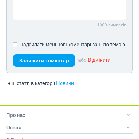
1000
символів
надсилати мені нові коментарі за цією темою
або
Відмінити
Залишити коментар
Інші статті в категорії
Новини
Про нас
Освіта