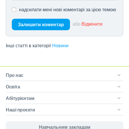
надсилати мені нові коментарі за цією темою
або
Відмінити
Залишити коментар
Інші статті в категорії
Новини
Про нас
Освіта
Абітурієнтам
Наші проєкти
Навчальним закладам