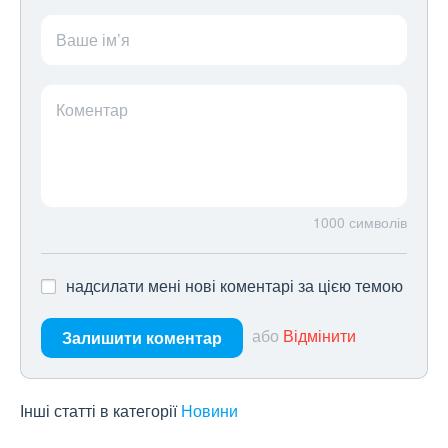
Ваше ім’я
Коментар
1000
символів
надсилати мені нові коментарі за цією темою
або
Відмінити
Залишити коментар
Інші статті в категорії
Новини