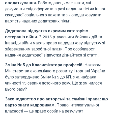
оподаткування.
Роботодавець має знати, які
документи слід оформити в разі надання тієї чи іншої
складової соціального пакета та як оподатковувати
вартість наданих додаткових пільг.
Додаткова відпустка окремим категоріям
ветеранів війни.
З 2015 р. учасники бойових дій та
інваліди війни мають право на додаткову відпустку зі
збереженням заробітної плати. Про особливості
надання додаткової відпустки дізнайтеся зі статті.
Зміна № 5 до Класифікатора професій.
Наказом
Міністерства економічного розвитку і торгівлі України
було затверджено Зміну № 5 до КП, яка набрала
чинності 15 серпня поточного року. Що ж змінилося
цього разу?
Законодавство про авторські та суміжні права: що
варто знати кадровикам.
Право інтелектуальної
власності — це право особи на результат