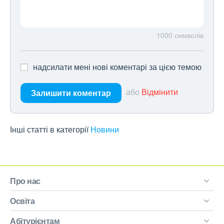
1000
символів
надсилати мені нові коментарі за цією темою
або
Відмінити
Залишити коментар
Інші статті в категорії
Новини
Про нас
Освіта
Абітурієнтам