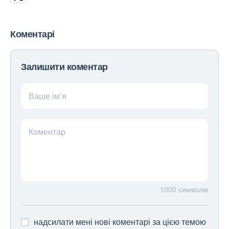
Коментарі
Залишити коментар
Ваше ім’я
Коментар
1000
символів
надсилати мені нові коментарі за цією темою