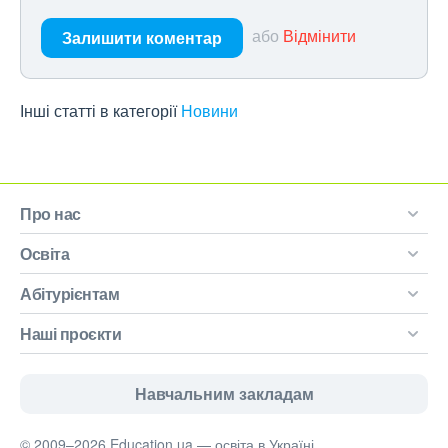
або
Відмінити
Залишити коментар
Інші статті в категорії
Новини
Про нас
Освіта
Абітурієнтам
Наші проєкти
Навчальним закладам
© 2009–2026 Education.ua — освіта в Україні.