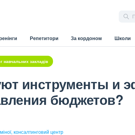
ренінги
Репетитори
За кордоном
Школи
г навчальних закладів
уют инструменты и 
авления бюджетов?
міної, консалтинговий центр