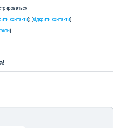
стрироваться:
рити контакти
]
;
[
відкрити контакти
]
такти
]
а!