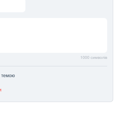
1000
символів
ю темою
и