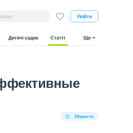
Увійти
Дитячі садки
Статті
Ще
(current)
эффективные
Зберегти