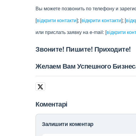
Вы можете позвонить по телефону и зареги
[
відкрити контакти
]
;
[
відкрити контакти
]
;
[
відк
или прислать заявку на e-maіl:
[
відкрити кон
Звоните! Пишите! Приходите!
Желаем Вам Успешного Бизнес
Коментарі
Залишити коментар