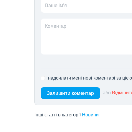
Ваше ім’я
Коментар
надсилати мені нові коментарі за ціє
або
Відмінит
Залишити коментар
Інші статті в категорії
Новини