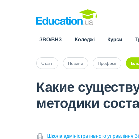
ЗВО/ВНЗ
Коледжі
Курси
Т
Статті
Новини
Професії
Бло
Какие существ
методики сост
Школа адміністративного управління Зі