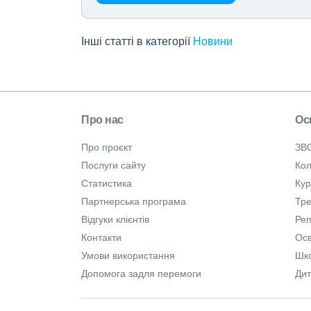
Інші статті в категорії
Новини
Про нас
Ос
Про проєкт
ЗВ
Послуги сайту
Кол
Статистика
Ку
Партнерська програма
Тре
Відгуки клієнтів
Ре
Контакти
Осв
Умови використання
Шк
Допомога задля перемоги
Дит