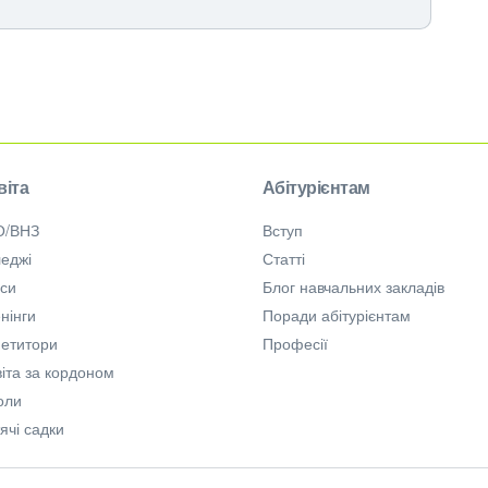
віта
Абітурієнтам
О/ВНЗ
Вступ
еджі
Статті
рси
Блог навчальних закладів
нінги
Поради абітурієнтам
петитори
Професії
іта за кордоном
оли
ячі садки