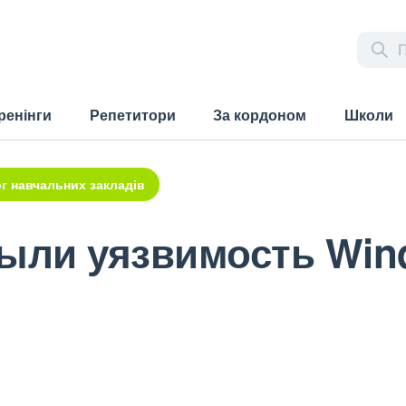
ренінги
Репетитори
За кордоном
Школи
г навчальних закладів
рыли уязвимость Wi