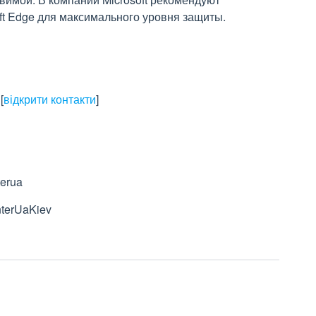
ft Edge для максимального уровня защиты.
,
[
відкрити контакти
]
m/iteducenterua
nterUaKiev