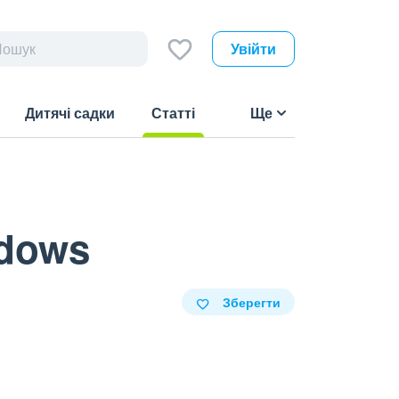
Увійти
Дитячі садки
Статті
Ще
(current)
ndows
Зберегти