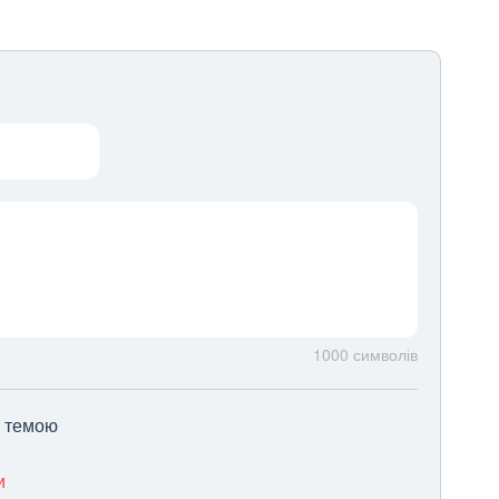
1000
символів
ю темою
и