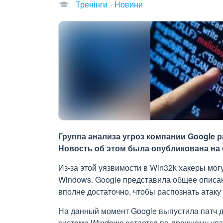
Тренінги
Новини
Группа анализа угроз компании Google 
Новость об этом была опубликована на 
Из-за этой уязвимости в Win32k хакеры мог
Windows. Google представила общее описан
вполне достаточно, чтобы распознать атак
На данный момент Google выпустила патч д
система Windows остается по-прежнему уяз