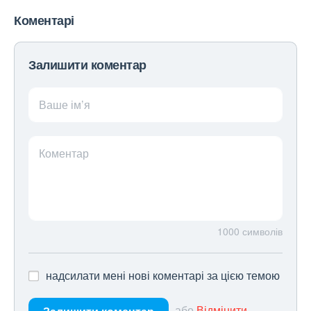
Коментарі
Залишити коментар
Ваше ім’я
Коментар
1000
символів
надсилати мені нові коментарі за цією темою
або
Відмінити