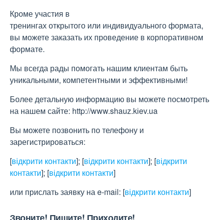
Кроме участия в
тренингах открытого или индивидуального формата,
вы можете заказать их проведение в корпоративном
формате.
Мы всегда рады помогать нашим клиентам быть
уникальными, компетентными и эффективными!
Более детальную информацию вы можете посмотреть
на нашем сайте: http://www.shauz.kіev.ua
Вы можете позвонить по телефону и
зарегистрироваться:
[
відкрити контакти
]
;
[
відкрити контакти
]
;
[
відкрити
контакти
]
;
[
відкрити контакти
]
или прислать заявку на e-maіl:
[
відкрити контакти
]
Звоните! Пишите! Приходите!