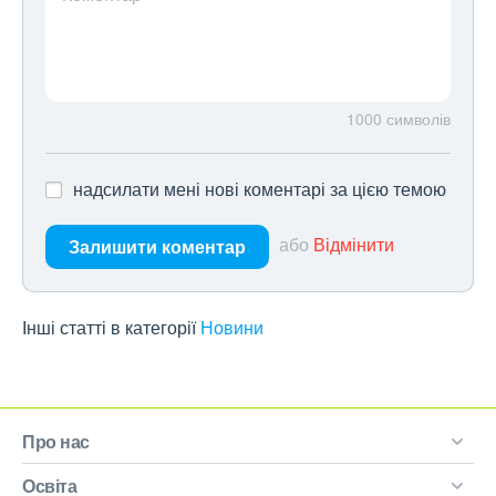
1000
символів
надсилати мені нові коментарі за цією темою
або
Відмінити
Залишити коментар
Інші статті в категорії
Новини
Про нас
Освіта