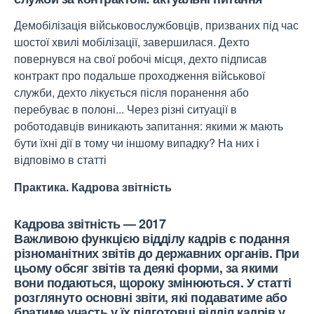
Демобілізація військовослужбовців, призваних під час
шостої хвилі мобілізації, завершилася. Дехто
повернувся на свої робочі місця, дехто підписав
контракт про подальше проходження військової
служби, дехто лікується після поранення або
перебуває в полоні... Через різні ситуації в
роботодавців виникають запитання: якими ж мають
бути їхні дії в тому чи іншому випадку? На них і
відповімо в статті
Практика
. Кадрова звітність
Кадрова звітність — 2017
Важливою функцією відділу кадрів є подання
різноманітних звітів до державних органів. При
цьому обсяг звітів та деякі форми, за якими
вони подаються, щороку змінюються. У статті
розглянуто основні звіти, які подаватиме або
братиме участь у їх підготовці відділ кадрів у