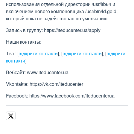
использования отдельной директории /usr/lib64 и
включением нового компоновщика /usr/bin/ld.gold,
который пока не задействован по умолчанию.
Запись в группу: https://iteducenter.ua/apply
Наши контакты:
Тел.:
[
відкрити контакти
]
,
[
відкрити контакти
]
,
[
відкрити
контакти
]
Вебсайт: www.iteducenter.ua
Vkontakte: https://vk.com/iteducenter
Facebook: https://www.facebook.com/iteducenterua