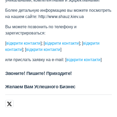
Более детальную информацию вы можете посмотреть
на нашем сайте: http://www.shauz.kіev.ua
Вы можете позвонить по телефону и
зарегистрироваться:
[
відкрити контакти
]
;
[
відкрити контакти
]
;
[
відкрити
контакти
]
;
[
відкрити контакти
]
или прислать заявку на e-maіl:
[
відкрити контакти
]
Звоните! Пишите! Приходите!
Желаем Вам Успешного Бизнес