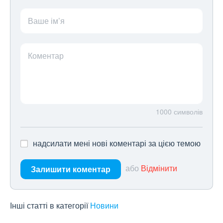
Ваше ім’я
Коментар
1000
символів
надсилати мені нові коментарі за цією темою
або
Відмінити
Залишити коментар
Інші статті в категорії
Новини