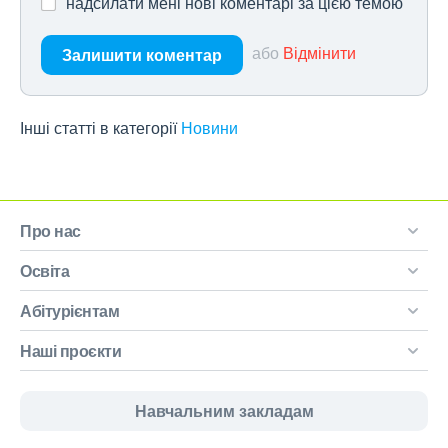
надсилати мені нові коментарі за цією темою
або
Відмінити
Залишити коментар
Інші статті в категорії
Новини
Про нас
Освіта
Абітурієнтам
Наші проєкти
Навчальним закладам