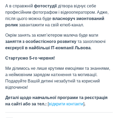
А в справжній
фотостудії
дітвора відчує себе
професійним фотографом і відеооператором. Адже,
після цього можна буде
власноруч змонтований
ролик
завантажити на свій ютюб-канал.
Окрім занять за комп’ютером малеча буде мати
заняття з особистісного розвитку
та захоплюючі
ексркусії в найбільші ІТ-компанії Львова
.
Стартуємо 5-го червня!
Ми ділимось не лише крутими емоціями та знаннями,
а неймовіним зарядом натхнення та мотивації.
Подаруйте Вашій дитині незабутній та корисний
відпочинок!
Деталі щодо навчальної програми та реєстрація
на сайті або за тел.:
[
відкрити контакти
]
.