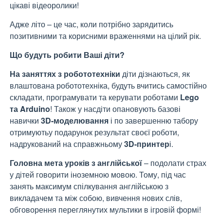
цікаві відеоролики!
Адже літо – це час, коли потрібно зарядитись
позитивними та корисними враженнями на цілий рік.
Що будуть робити Ваші діти?
На заняттях з робототехніки
діти дізнаються, як
влаштована робототехніка, будуть вчитись самостійно
складати, програмувати та керувати роботами
Lego
та Arduino
! Також у насдіти опановують базові
навички
3D-моделювання
і по завершенню табору
отримуютьу подарунок результат своєї роботи,
надрукований на справжньому
3D-принтер
і.
Головна мета уроків з англійської
– подолати страх
у дітей говорити іноземною мовою. Тому, під час
занять максимум спілкування англійською з
викладачем та між собою, вивчення нових слів,
обговорення переглянутих мультики в ігровій формі!