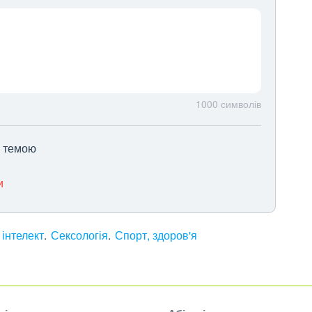
1000
символів
ю темою
и
 інтелект
Сексологія
Спорт, здоров'я