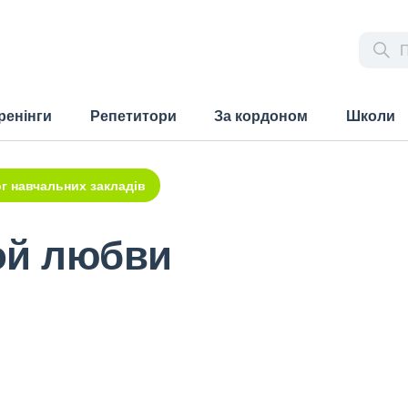
ренінги
Репетитори
За кордоном
Школи
г навчальних закладів
ой любви