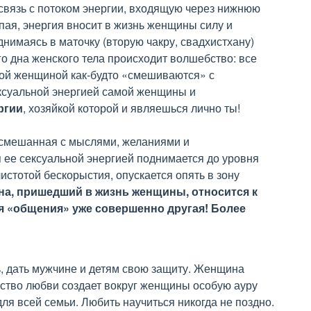
связь с потоком энергии, входящую через нижнюю
пая, энергия вносит в жизнь женщины силу и
днимаясь в маточку (вторую чакру, свадхистхану)
го дна женского тела происходит волшебство: все
ой женщиной как-будто «смешиваются» с
ексуальной энергией самой женщины и
ргии
, хозяйкой которой и являешься лично ты!
, смешанная с мыслями, желаниями и
 ее сексуальной энергией поднимается до уровня
истотой бескорыстия, опускается опять в зону
на, пришедший в жизнь женщины, относится к
я «общения» уже совершенно другая! Более
, дать мужчине и детям свою защиту. Женщина
вство любви создает вокруг женщины особую ауру
для всей семьи. Любить научиться никогда не поздно.