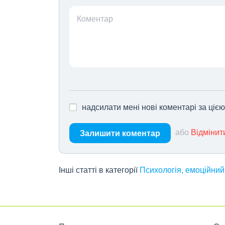
Коментар
надсилати мені нові коментарі за ціє
або
Відмінит
Залишити коментар
Інші статті в категорії
Психологія, емоційний