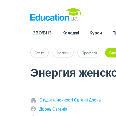
ЗВО/ВНЗ
Коледжі
Курси
Т
Статті
Новини
Професії
Бло
Энергия женск
Студія жіночності Євгенії Дронь
Дронь Євгенія