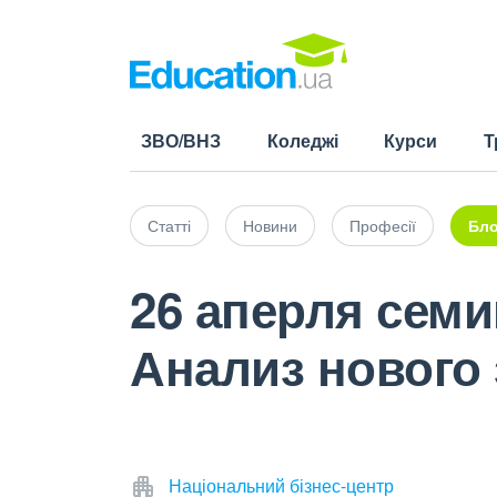
ЗВО/ВНЗ
Коледжі
Курси
Т
Статті
Новини
Професії
Бло
26 аперля семи
Анализ нового 
Національний бізнес-центр