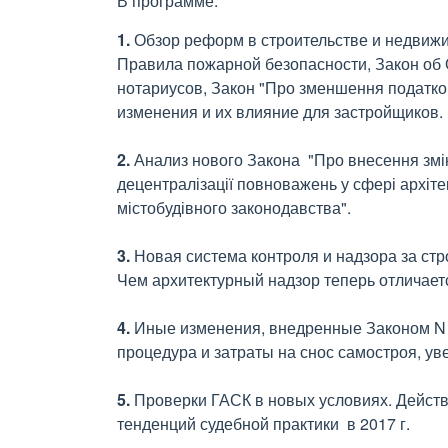
В программе:
1.
Обзор реформ в строительстве и недвижи
Правила пожарной безопасности, Закон о
нотариусов, Закон "Про зменшення податков
изменения и их влияние для застройщиков.
2.
Анализ нового Закона "Про внесення змін
децентралізації повноважень у сфері архіт
містобудівного законодавства".
3.
Новая система контроля и надзора за ст
Чем архитектурный надзор теперь отличаетс
4.
Иные изменения, внедренные Законом N 3
процедура и затраты на снос самостроя, ув
5.
Проверки ГАСК в новых условиях. Действ
тенденций судебной практики в 2017 г.