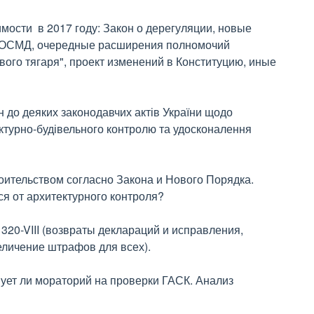
мости в 2017 году: Закон о дерегуляции, новые
б ОСМД, очередные расширения полномочий
ого тягаря", проект изменений в Конституцию, иные
 до деяких законодавчих актів України щодо
ектурно-будівельного контролю та удосконалення
роительством согласно Закона и Нового Порядка.
я от архитектурного контроля?
20-VIII (возвраты деклараций и исправления,
еличение штрафов для всех).
ует ли мораторий на проверки ГАСК. Анализ