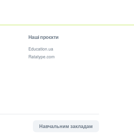
Наші проєкти
Education.ua
Ratatype.com
Навчальним закладам