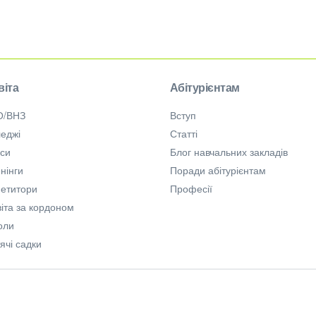
віта
Абітурієнтам
О/ВНЗ
Вступ
еджі
Статті
рси
Блог навчальних закладів
нінги
Поради абітурієнтам
петитори
Професії
іта за кордоном
оли
ячі садки