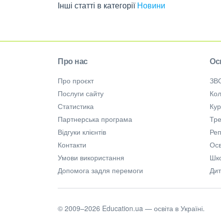
Інші статті в категорії
Новини
Про нас
Ос
Про проєкт
ЗВ
Послуги сайту
Кол
Статистика
Ку
Партнерська програма
Тре
Відгуки клієнтів
Ре
Контакти
Осв
Умови використання
Шк
Допомога задля перемоги
Дит
© 2009–2026 Education.ua — освіта в Україні.