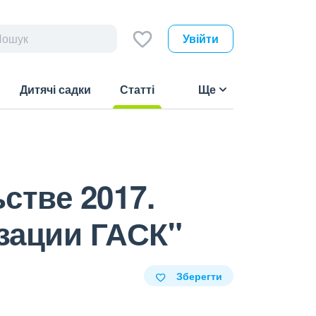
Увійти
Дитячі садки
Статті
Ще
(current)
стве 2017.
зации ГАСК"
Зберегти