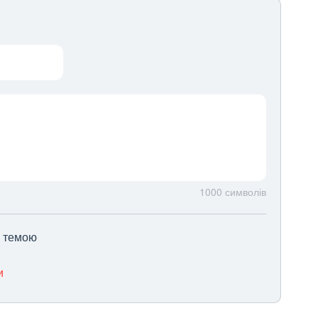
1000
символів
ю темою
и