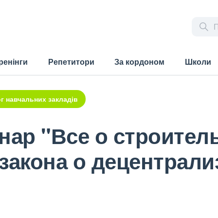
ренінги
Репетитори
За кордоном
Школи
г навчальних закладів
нар "Все о строитель
закона о децентрали