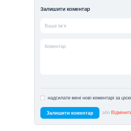
Залишити коментар
Ваше ім’я
Коментар
надсилати мені нові коментарі за ціє
або
Відмінит
Залишити коментар